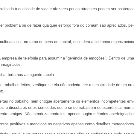
bordinada à qualidade de vida e afazeres pouco atraentes podem ser posterg
er problema ou de fazer qualquer esforço fora do comum são apreciados, pe
ltinacional, no ramo de bens de capital, considera a liderança organizacio
empresa de telefonia para assumir a "gerência de emoções". Dentro de uma tal
 imaginados.
fia, teríamos a seguinte tabela:
 trabalhos feitos, verifique se ela não poderia ferir a sensibilidade de um ou
ez.
ertas no trabalho, nem critique abertamente os elementos incompetentes en
is e discuta os erros cometidos como se se tratassem de ocorrências norma
entre amigos. Não introduza controles, apenas sugira métodos aperfeiçoados 
pontos positivos e mencione os negativos apenas como detalhes merecedores