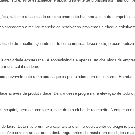
ldade, isto é, evite estabelecer e apoiar uma elite de profissionais mais comp
ções, valorize a habilidade de relacionamento humano acima da competência 
 colaboradores a melhor maneira de resolver os problemas e chegue coletivam
ualidade do trabalho. Quando um trabalho implica desconforto, procure reduzi
 lucratividade empresarial. A sobrevivência é apenas um dos alvos da empres
a um dos colaboradores.
taria provavelmente a maioria daqueles postulados com entusiasmo. Entretant
ade através da produtividade. Dentro desse programa, a elevação de todo o 
m hospital, nem de uma igreja, nem de um clube de recreação. A empresa é 
de lucro. Este não é um luxo capitalista e sim o equivalente do oxigênio pa
cionário deveria se dar conta desta regra antes de insistir em condições mai