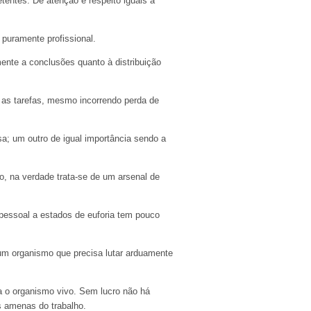
etentes. Dê atenção e respeito iguais a
puramente profissional.
ente a conclusões quanto à distribuição
r as tarefas, mesmo incorrendo perda de
a; um outro de igual importância sendo a
o, na verdade trata-se de um arsenal de
pessoal a estados de euforia tem pouco
um organismo que precisa lutar arduamente
ra o organismo vivo. Sem lucro não há
s amenas do trabalho.