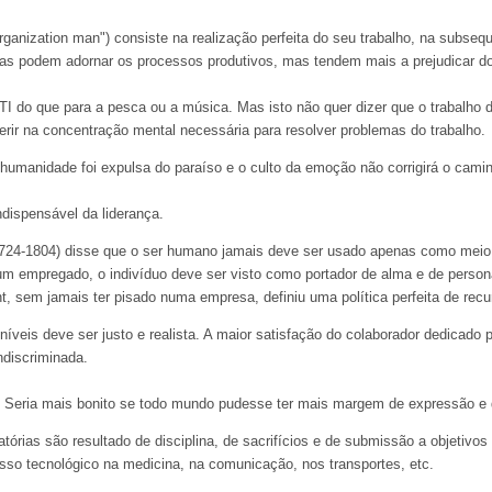
ganization man") consiste na realização perfeita do seu trabalho, na subsequ
as podem adornar os processos produtivos, mas tendem mais a prejudicar do 
 do que para a pesca ou a música. Mas isto não quer dizer que o trabalho d
rferir na concentração mental necessária para resolver problemas do trabalho.
umanidade foi expulsa do paraíso e o culto da emoção não corrigirá o camin
dispensável da liderança.
1724-1804) disse que o ser humano jamais deve ser usado apenas como meio
r um empregado, o indivíduo deve ser visto como portador de alma e de perso
nt, sem jamais ter pisado numa empresa, definiu uma política perfeita de re
níveis deve ser justo e realista. A maior satisfação do colaborador dedicado
ndiscriminada.
nte. Seria mais bonito se todo mundo pudesse ter mais margem de expressão e
atórias são resultado de disciplina, de sacrifícios e de submissão a objetivos
sso tecnológico na medicina, na comunicação, nos transportes, etc.