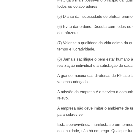
(4) Siga o mais possível o princípio da igua
todos os colaboradores.
(5) Diante da necessidade de efetuar promo
(6) Evite dar ordens. Discuta com todos os
dos afazeres.
(7) Valorize a qualidade da vida acima da q
tempo e lucratividade.
(8) Jamais sacrifique o bem estar humano à
realização individual e a satisfação de cad
A grande maioria das diretorias de RH acei
venenos adoçados.
A missão da empresa é o serviço à comunid
relevo.
A empresa não deve imitar o ambiente de u
para sobreviver.
Esta sobrevivência manifesta-se em termos 
continuidade, não há emprego. Qualquer fun