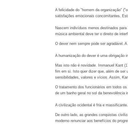
A felicidade do "homem da organização" ("or
satisfações emocionais concomitantes. Est
Nascem indivíduos menos destinados para TI
música ambiental deve ter o direito de inte
O dever nem sempre pode ser agradável. A h
A humanização do dever é uma obrigação in
Mas isto não é novidade. Immanuel Kant (
fim em si. Isto quer dizer que, além de se
sensibilidades, valores e vícios. Assim, Ka
O tratamento dos funcionários em todos os 
de um banho geral no sol da benevolência i
A civilização ocidental é fria e massifica
De outro lado, as grandes conquistas civiliz
moderno renunciar aos benefícios do progre